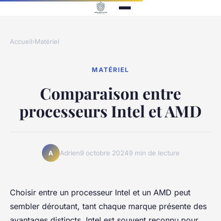
Accueil
›
Matériel
MATÉRIEL
Comparaison entre
processeurs Intel et AMD
Adrien
9 octobre 2024
9 min de lecture
A
Choisir entre un processeur Intel et un AMD peut
sembler déroutant, tant chaque marque présente des
avantages distincts. Intel est souvent reconnu pour